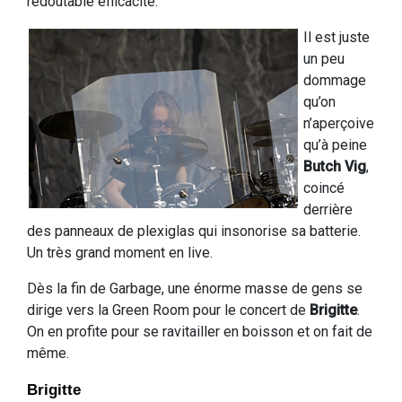
redoutable efficacité.
Il est juste
un peu
dommage
qu’on
n’aperçoive
qu’à peine
Butch Vig
,
coincé
derrière
des panneaux de plexiglas qui insonorise sa batterie.
Un très grand moment en live.
Dès la fin de Garbage, une énorme masse de gens se
dirige vers la Green Room pour le concert de
Brigitte
.
On en profite pour se ravitailler en boisson et on fait de
même.
Brigitte