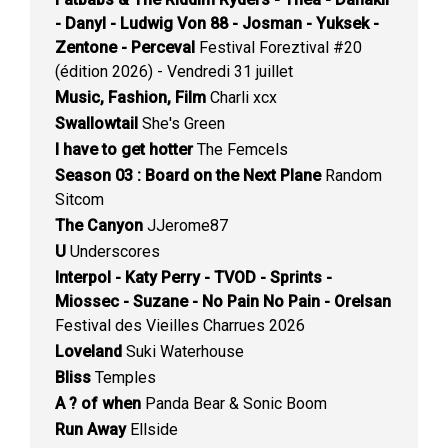
- Danyl - Ludwig Von 88 - Josman - Yuksek -
Zentone - Perceval
Festival Foreztival #20
(édition 2026) - Vendredi 31 juillet
Music, Fashion, Film
Charli xcx
Swallowtail
She's Green
I have to get hotter
The Femcels
Season 03 : Board on the Next Plane
Random
Sitcom
The Canyon
JJerome87
U
Underscores
Interpol - Katy Perry - TVOD - Sprints -
Miossec - Suzane - No Pain No Pain - Orelsan
Festival des Vieilles Charrues 2026
Loveland
Suki Waterhouse
Bliss
Temples
A ? of when
Panda Bear & Sonic Boom
Run Away
Ellside