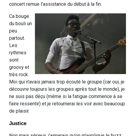
concert remue l’assistance du début à la fin.
Ca bouge
du bouli un
peu
partout.
Les
rythmes
sont
groovy et
très rock.
Moi qui n’avais jamais trop écouté le groupe (car oui, je
découvre toujours les groupes après tout le monde), je
ne suis pas déçu (même si la fatigue commence à se
faire ressentir) et je retournerai les voir avec beaucoup
de plaisir.
Justice
Non mais sérieux, j’aimerais qu’on m’explique le buzz