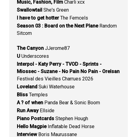
Music, Fashion, Film
Charli xcx
Swallowtail
She's Green
I have to get hotter
The Femcels
Season 03 : Board on the Next Plane
Random
Sitcom
The Canyon
JJerome87
U
Underscores
Interpol - Katy Perry - TVOD - Sprints -
Miossec - Suzane - No Pain No Pain - Orelsan
Festival des Vieilles Charrues 2026
Loveland
Suki Waterhouse
Bliss
Temples
A ? of when
Panda Bear & Sonic Boom
Run Away
Ellside
Piano Postcards
Stephen Hough
Hello Magpie
Inflatable Dead Horse
Interview
Boris Maurussane