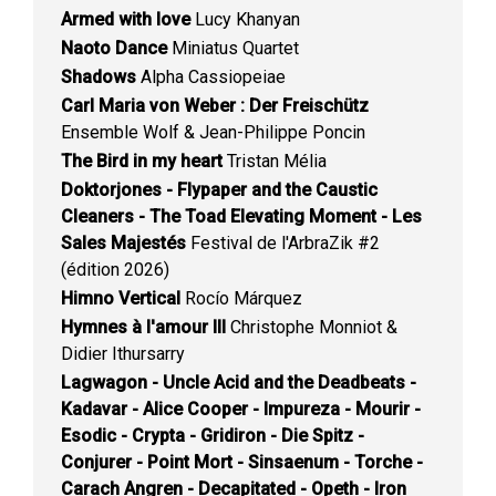
Armed with love
Lucy Khanyan
Naoto Dance
Miniatus Quartet
Shadows
Alpha Cassiopeiae
Carl Maria von Weber : Der Freischütz
Ensemble Wolf & Jean-Philippe Poncin
The Bird in my heart
Tristan Mélia
Doktorjones - Flypaper and the Caustic
Cleaners - The Toad Elevating Moment - Les
Sales Majestés
Festival de l'ArbraZik #2
(édition 2026)
Himno Vertical
Rocío Márquez
Hymnes à l'amour III
Christophe Monniot &
Didier Ithursarry
Lagwagon - Uncle Acid and the Deadbeats -
Kadavar - Alice Cooper - Impureza - Mourir -
Esodic - Crypta - Gridiron - Die Spitz -
Conjurer - Point Mort - Sinsaenum - Torche -
Carach Angren - Decapitated - Opeth - Iron