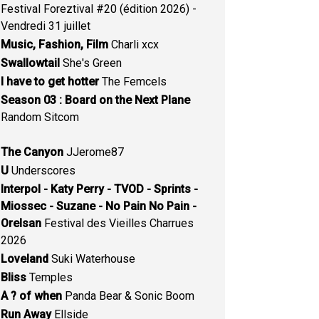
Festival Foreztival #20 (édition 2026) -
Vendredi 31 juillet
Music, Fashion, Film
Charli xcx
Swallowtail
She's Green
I have to get hotter
The Femcels
Season 03 : Board on the Next Plane
Random Sitcom
The Canyon
JJerome87
U
Underscores
Interpol - Katy Perry - TVOD - Sprints -
Miossec - Suzane - No Pain No Pain -
Orelsan
Festival des Vieilles Charrues
2026
Loveland
Suki Waterhouse
Bliss
Temples
A ? of when
Panda Bear & Sonic Boom
Run Away
Ellside