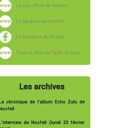
Le site officiel de Nosfell
Le Myspace de Nosfell
Le Facebook de Nosfell
Toute la série sur Taste of Indie
Les archives
La chronique de l'album Echo Zulu de
Nosfell
L'interview de Nosfell (lundi 23 février