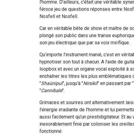
l’homme. D’ailleurs, c’était une véritable syn
féroce jeu de questions réponses entre Nosfel
Nosfell et Nosfell.
Car en véritable bête de show et maître de so
plongé son public dans une transe euphorique,
son jeu électrique que par sa voix mirifique.
Qu’importe l’instrument manié, c’est en véritab
hypnotiser son tout à chacun. A l’aide de guit
loopbox et avec un organe vocal exploité à s
enchaîner les titres les plus emblématiques 
"
Shaünipul
", jusqu’à "
Nirsikil
" en passant par "
"
Cannibale
".
Grimaces et sourires ont alternativement lais
l’énergie irradiante de l’homme et lui permett
aussi facilement qu’un prestidigitateur. Et au 
inexorablement finie par coloniser les oreille
fonctionné.