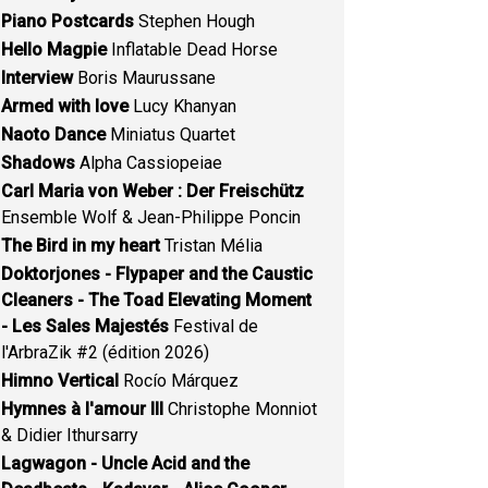
Piano Postcards
Stephen Hough
Hello Magpie
Inflatable Dead Horse
Interview
Boris Maurussane
Armed with love
Lucy Khanyan
Naoto Dance
Miniatus Quartet
Shadows
Alpha Cassiopeiae
Carl Maria von Weber : Der Freischütz
Ensemble Wolf & Jean-Philippe Poncin
The Bird in my heart
Tristan Mélia
Doktorjones - Flypaper and the Caustic
Cleaners - The Toad Elevating Moment
- Les Sales Majestés
Festival de
l'ArbraZik #2 (édition 2026)
Himno Vertical
Rocío Márquez
Hymnes à l'amour III
Christophe Monniot
& Didier Ithursarry
Lagwagon - Uncle Acid and the