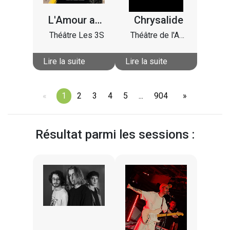
L'Amour après
Chrysalide
Théâtre Les 3S
Théâtre de l'Adresse
Lire la suite
Lire la suite
page
You're
1
page
2
page
3
page
4
page
5
page
...
page
904
page
on
page
Résultat parmi les sessions :