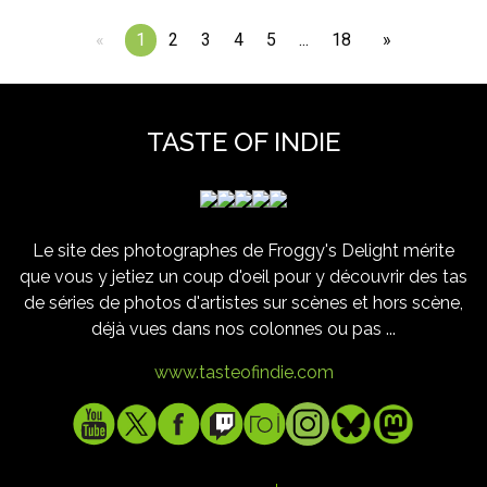
page
You're
1
page
2
page
3
page
4
page
5
page
...
page
18
page
on
page
TASTE OF INDIE
Le site des photographes de Froggy's Delight mérite
que vous y jetiez un coup d'oeil pour y découvrir des tas
de séries de photos d'artistes sur scènes et hors scène,
déjà vues dans nos colonnes ou pas ...
www.tasteofindie.com