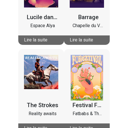
Lucile dans la lune
Barrage
Espace Alya
Chapelle du Verbe Incarné
Lire la suite
Lire la suite
The Strokes
Festival Foreztival #20 (édition 2026) - Vendredi 31 juillet
Reality awaits
Fatbabs & The Riddim Ryders - Théa - Danakil - Danyl - Ludwig Von 88 - Josman - Yuksek - Zentone - Perceval