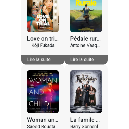
Love on trial
Pédale rurale
Kôji Fukada
Antoine Vasquez
Lire la suite
Lire la suite
Woman and child
La famile Addams
Saeed Roustaee
Barry Sonnenfeld