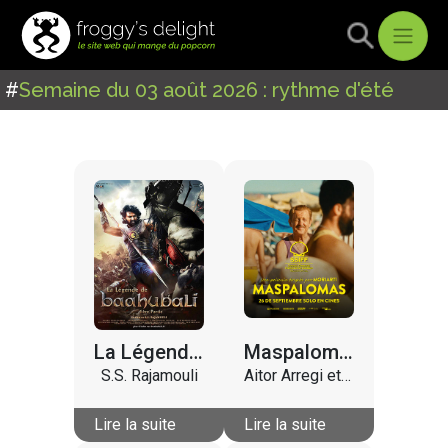
#
Semaine du 03 août 2026 : rythme d'été
La Légende de Baahubali : 1ère Partie
Maspalomas
S.S. Rajamouli
Aitor Arregi et Jose Mari Goenaga
Lire la suite
Lire la suite